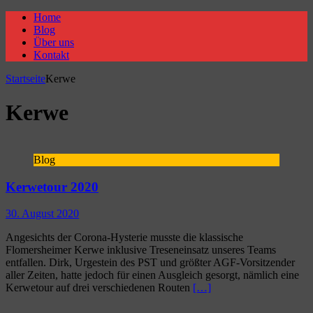
Home
Blog
Über uns
Kontakt
Startseite
Kerwe
Kerwe
Blog
Kerwetour 2020
30. August 2020
Angesichts der Corona-Hysterie musste die klassische
Flomersheimer Kerwe inklusive Treseneinsatz unseres Teams
entfallen. Dirk, Urgestein des PST und größter AGF-Vorsitzender
aller Zeiten, hatte jedoch für einen Ausgleich gesorgt, nämlich eine
Kerwetour auf drei verschiedenen Routen
[…]