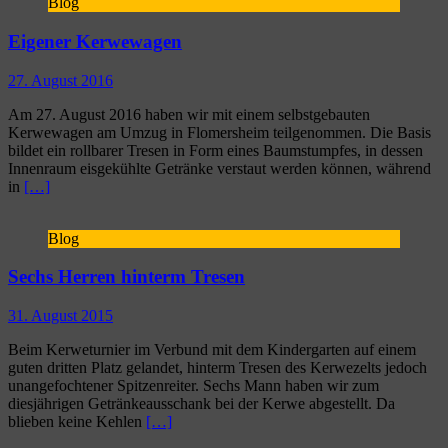
Blog
Eigener Kerwewagen
27. August 2016
Am 27. August 2016 haben wir mit einem selbstgebauten
Kerwewagen am Umzug in Flomersheim teilgenommen. Die Basis
bildet ein rollbarer Tresen in Form eines Baumstumpfes, in dessen
Innenraum eisgekühlte Getränke verstaut werden können, während
in
[…]
Blog
Sechs Herren hinterm Tresen
31. August 2015
Beim Kerweturnier im Verbund mit dem Kindergarten auf einem
guten dritten Platz gelandet, hinterm Tresen des Kerwezelts jedoch
unangefochtener Spitzenreiter. Sechs Mann haben wir zum
diesjährigen Getränkeausschank bei der Kerwe abgestellt. Da
blieben keine Kehlen
[…]