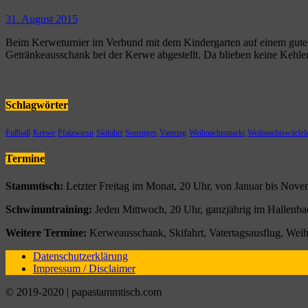
31. August 2015
Beim Kerweturnier im Verbund mit dem Kindergarten auf einem guten 
Getränkeausschank bei der Kerwe abgestellt. Da blieben keine Kehl
Schlagwörter
Fußball
Kerwe
Pfalzwiesn
Skifahrt
Sonstiges
Vatertag
Weihnachtsmarkt
Weihnachtswürfel
Termine
Stammtisch:
Letzter Freitag im Monat, 20 Uhr, von Januar bis Nove
Schwimmtraining:
Jeden Mittwoch, 20 Uhr, ganzjährig im Hallenb
Weitere Termine:
Kerweausschank, Skifahrt, Vatertagsausflug, Wei
Datenschutzerklärung
Impressum / Disclaimer
© 2019-2020 | papastammtisch.com