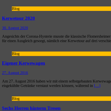
Blog
Kerwetour 2020
30. August 2020
Angesichts der Corona-Hysterie musste die klassische Flomersheimer 
für einen Ausgleich gesorgt, nämlich eine Kerwetour auf drei versc
Blog
Eigener Kerwewagen
27. August 2016
Am 27. August 2016 haben wir mit einem selbstgebauten Kerwewagen
eisgekühlte Getränke verstaut werden können, während in
[…]
Blog
Sechs Herren hinterm Tresen