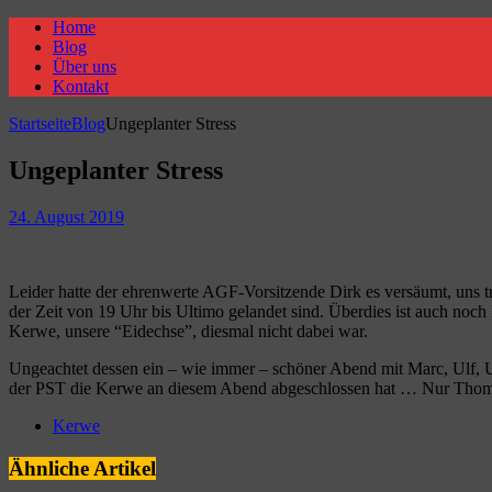
Home
Blog
Über uns
Kontakt
Startseite
Blog
Ungeplanter Stress
Ungeplanter Stress
24. August 2019
Leider hatte der ehrenwerte AGF-Vorsitzende Dirk es versäumt, uns 
der Zeit von 19 Uhr bis Ultimo gelandet sind. Überdies ist auch noc
Kerwe, unsere “Eidechse”, diesmal nicht dabei war.
Ungeachtet dessen ein – wie immer – schöner Abend mit Marc, Ulf, Ul
der PST die Kerwe an diesem Abend abgeschlossen hat … Nur Thomas
Kerwe
Ähnliche Artikel