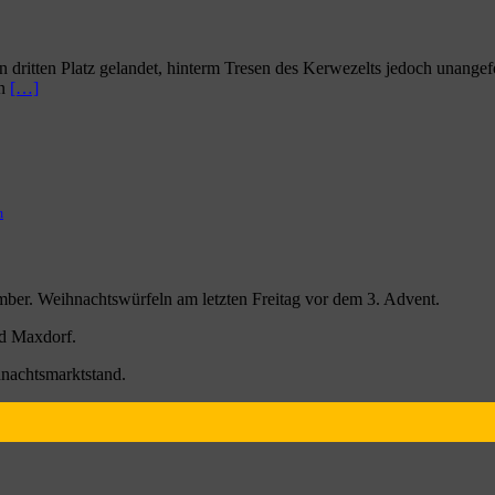
dritten Platz gelandet, hinterm Tresen des Kerwezelts jedoch unangef
en
[…]
n
mber. Weihnachtswürfeln am letzten Freitag vor dem 3. Advent.
ad Maxdorf.
hnachtsmarktstand.